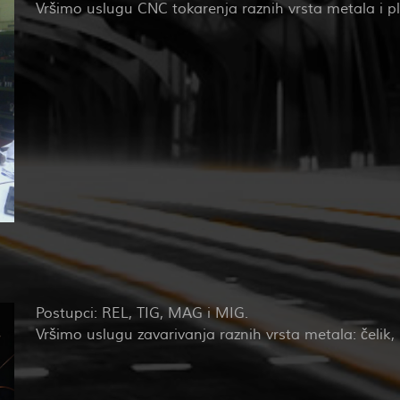
Vršimo uslugu CNC tokarenja raznih vrsta metala i plas
Postupci: REL, TIG, MAG i MIG.
Vršimo uslugu zavarivanja raznih vrsta metala: čelik, 