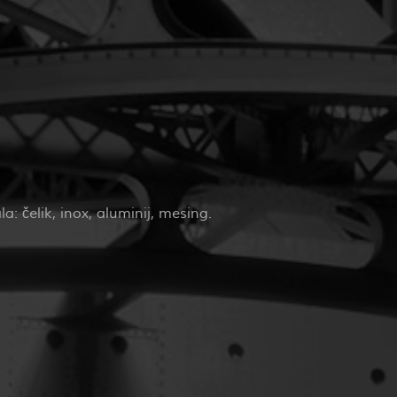
: čelik, inox, aluminij, mesing.