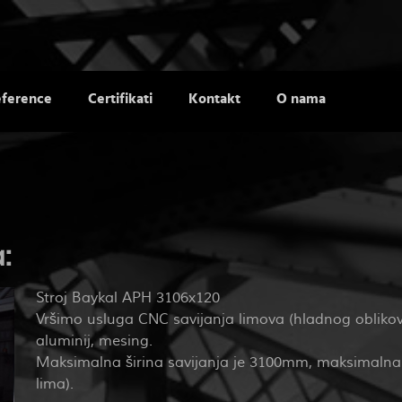
ference
Certifikati
Kontakt
O nama
:
Stroj Baykal APH 3106x120
Vršimo usluga CNC savijanja limova (hladnog oblikovan
aluminij, mesing.
Maksimalna širina savijanja je 3100mm, maksimalna 
lima).