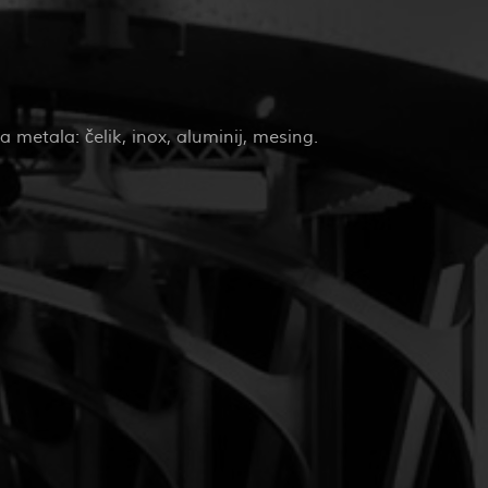
 metala: čelik, inox, aluminij, mesing.