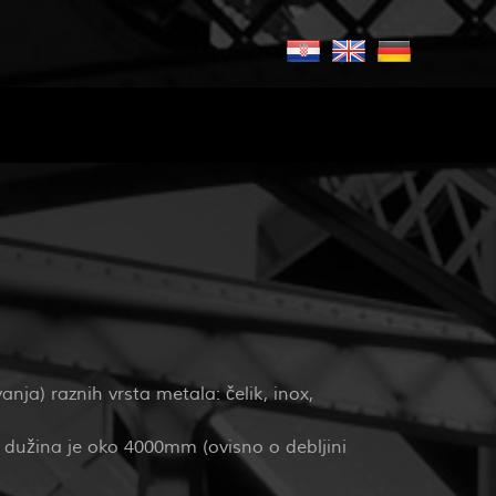
ja) raznih vrsta metala: čelik, inox,
dužina je oko 4000mm (ovisno o debljini