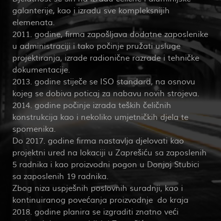
galanterije, kao i izradu sve kompleksnijih
elemenata.
2011. godine, firma zapošljava dodatne zaposlenike
u administraciji i tako počinje pružati usluge
projektiranja, izrade radionične razrade i tehničke
dokumentacije.
2013. godine stiječe se ISO standard, na osnovu
kojeg se dobiva poticaj za nabavu novih strojeva.
2014. godine počinje izrada teških čeličnih
konstrukcija kao i nekoliko umjetničkih djela te
spomenika.
Do 2017. godine firma nastavlja djelovati kao
projektni ured na lokaciji u Zaprešiću sa zaposlenih
5 radnika i kao proizvodni pogon u Donjoj Stubici
sa zaposlenih 19 radnika.
Zbog niza uspješnih poslovnih suradnji, kao i
kontinuiranog povećanja proizvodnje do kraja
2018. godine planira se izgraditi znatno veći