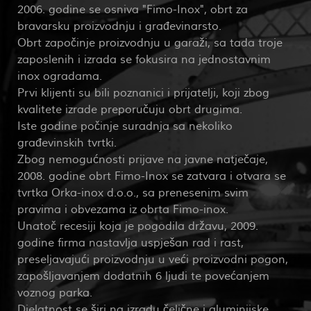
2006. godine se osniva "Fimo-Inox", obrt za
bravarsku proizvodnju i građevinarsto.
Obrt započinje proizvodnju u garaži, sa tada troje
zaposlenih i izrada se fokusira na jednostavnim
inox ogradama.
Prvi klijenti su bili poznanici i prijatelji, koji zbog
kvalitete izrade preporučuju obrt drugima.
Iste godine počinje suradnja sa nekoliko
građevinskih tvrtki.
Zbog nemogućnosti prijave na javne natječaje,
2008. godine obrt Fimo-Inox se zatvara i otvara se
tvrtka Orka-inox d.o.o., sa prenesenim svim
pravima i obvezama iz obrta Fimo-inox.
Unatoč recesiji koja je pogodila državu, 2009.
godine firma nastavlja uspješan rad i rast,
preseljavajući proizvodnju u veći proizvodni pogon,
zapošljavanjem dodatnih 6 ljudi te povećanjem
voznog parka.
Djelatnost se širi na izradu čelične i aluminijske