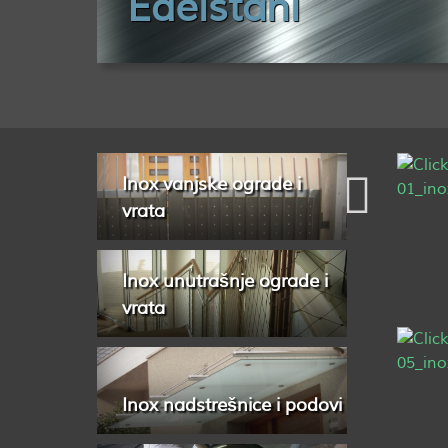
Edelstahl
Inox vanjske ograde i
vrata
Inox unutrašnje ograde i
vrata
Inox nadstrešnice i podovi