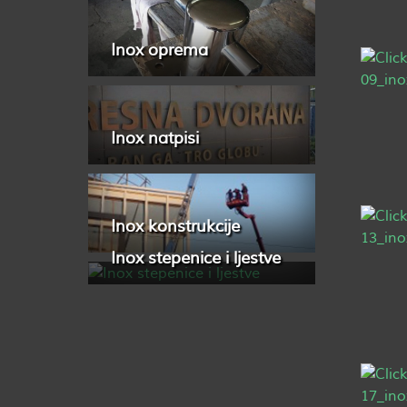
Inox oprema
Inox natpisi
Inox konstrukcije
Inox stepenice i ljestve