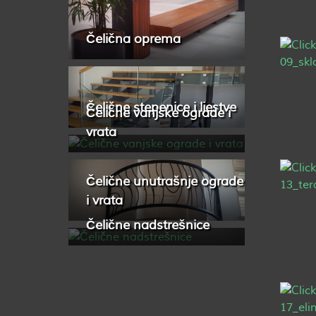
Čelična oprema
Čelične stepenice i ljestve
Čelične vanjske ograde i
vrata
Čelične unutrašnje ograde
i vrata
Čelične nadstrešnice