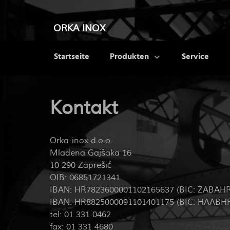
ORKA INOX
Startseite
Produkten
Service
Kontakt
Orka-inox d.o.o.
Mladena Gajšaka 16
10 290 Zaprešić
OIB: 06851721341
IBAN: HR7823600001102165637 (BIC: ZABAH
IBAN: HR8825000091101401175 (BIC: HAABH
tel: 01 331 0462
fax: 01 331 4680