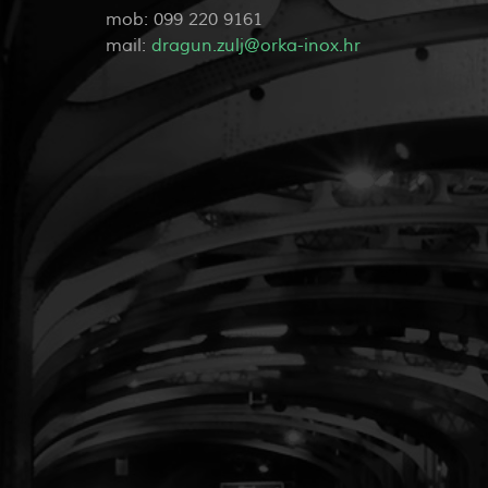
mob: 099 220 9161
mail:
dragun.zulj@orka-inox.hr