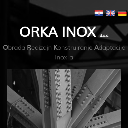
ORKA INOX
d.o.o.
brada
edizajn
onstruiranje
daptacija
O
R
K
A
Inox-a