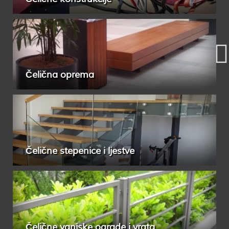
Čelična oprema
Čelične stepenice i ljestve
Čelične vanjske ograde i vrata