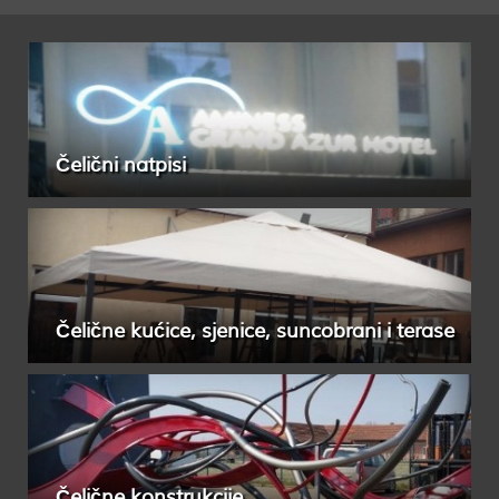
Čelični natpisi
Čelične kućice, sjenice, suncobrani i terase
Čelične konstrukcije