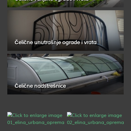
Čelične unutrašnje ograde i vrata
Čelične nadstrešnice