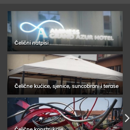
Čelični natpisi
Čelične kućice, sjenice, suncobrani i terase
Čelične konstrukcije