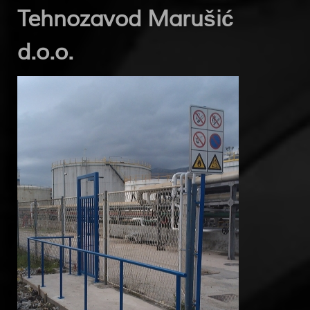
Tehnozavod Marušić
d.o.o.