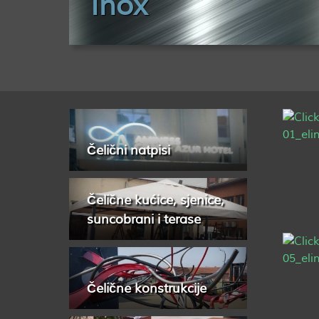
Inox
Čelični natpisi
Čelične kućice, sjenice,
suncobrani i terase
Čelične konstrukcije