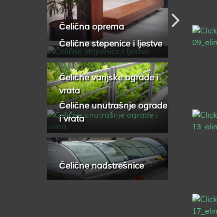
Čelična oprema
Čelične stepenice i ljestve
Čelične vanjske ograde i
vrata
Čelične unutrašnje ograde
i vrata
Čelične nadstrešnice